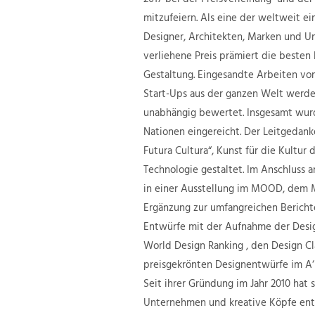
2017 bei der Preisverleihung und der 
mitzufeiern. Als eine der weltweit e
Designer, Architekten, Marken und U
verliehene Preis prämiert die besten 
Gestaltung. Eingesandte Arbeiten vo
Start-Ups aus der ganzen Welt werden
unabhängig bewertet. Insgesamt wurde
Nationen eingereicht. Der Leitgedank
Futura Cultura“, Kunst für die Kultur
Technologie gestaltet. Im Anschluss 
in einer Ausstellung im MOOD, dem M
Ergänzung zur umfangreichen Berichte
Entwürfe mit der Aufnahme der Desig
World Design Ranking , den Design C
preisgekrönten Designentwürfe im A‘
Seit ihrer Gründung im Jahr 2010 hat 
Unternehmen und kreative Köpfe entw